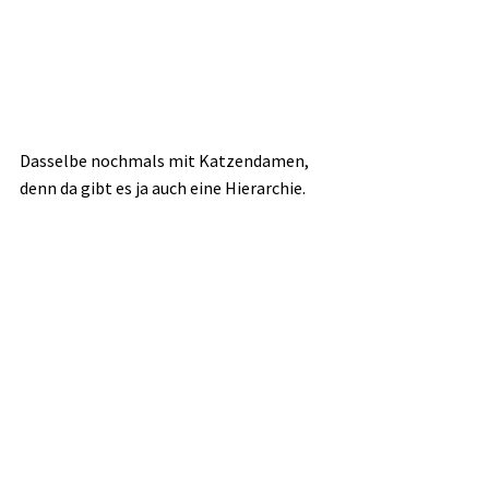
Dasselbe nochmals mit Katzendamen, 
denn da gibt es ja auch eine Hierarchie. 
Bulli will an Momo vorbei, aber das ist ihr 
zu riskant. Sie geht lieber einen Umweg.